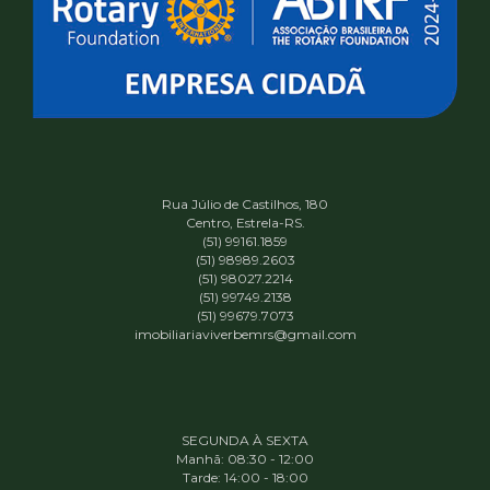
Rua Júlio de Castilhos, 180
Centro, Estrela-RS.
(51) 99161.1859
(51) 98989.2603
(51) 98027.2214
(51) 99749.2138
(51) 99679.7073
imobiliariaviverbemrs@gmail.com
SEGUNDA À SEXTA
Manhã: 08:30 - 12:00
Tarde: 14:00 - 18:00