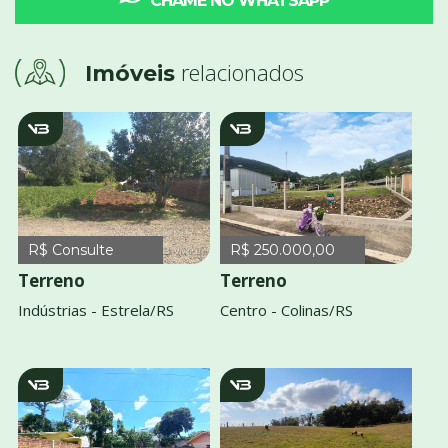
CHAME NO WHATSAPP
relacionados
Imóveis
v1403
v3915
R$ Consulte
R$ 250.000,00
Terreno
Terreno
Indústrias - Estrela/RS
Centro - Colinas/RS
v2965
v3866