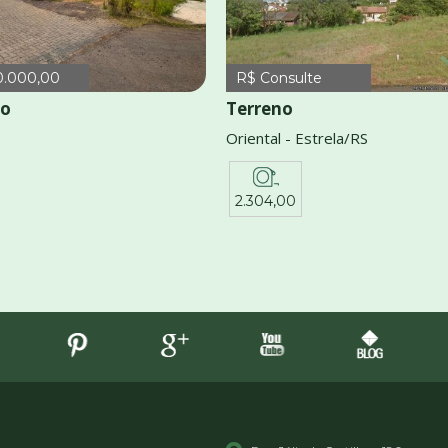
0.000,00
R$ Consulte
no
Terreno
Oriental - Estrela/RS
2.304,00