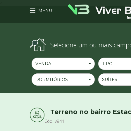
>
MENU
Selecione um ou mais campo
VENDA
TIPO
DORMITÓRIOS
SUÍTES
Terreno no bairro Esta
Cód. v941