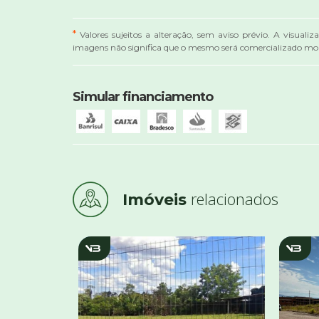
*
Valores sujeitos a alteração, sem aviso prévio. A visualiz
imagens não significa que o mesmo será comercializado mob
Simular financiamento
relacionados
Imóveis
v1490
v