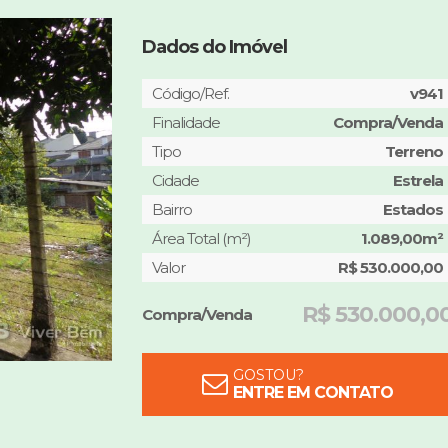
Dados do Imóvel
Código/Ref.
v941
Finalidade
Compra/Venda
Tipo
Terreno
Cidade
Estrela
Bairro
Estados
Área Total (m²)
1.089,00m²
Valor
R$ 530.000,00
R$ 530.000,0
Compra/Venda
GOSTOU?
ENTRE EM CONTATO