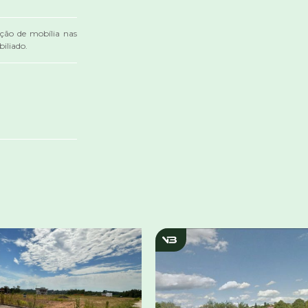
ação de mobília nas
iliado.
2984
v390