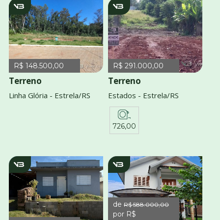
v3882
v940
R$ 148.500,00
R$ 291.000,00
Terreno
Terreno
Linha Glória - Estrela/RS
Estados - Estrela/RS
726,00
v3980
v3817
de
R$ 588.000,00
por R$