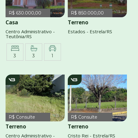
R$ 630.000,00
R$ 850.000,00
Casa
Terreno
Centro Administrativo -
Estados - Estrela/RS
Teutônia/RS
3
3
1
v2969
V409
R$ Consulte
R$ Consulte
Terreno
Terreno
Centro Administrativo -
Cristo Rei - Estrela/RS