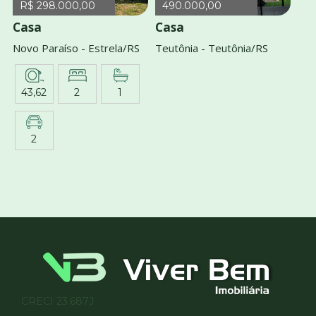
R$ 298.000,00
490.000,00
Casa
Casa
Novo Paraíso - Estrela/RS
Teutônia - Teutônia/RS
43,62
2
1
2
CRECI 23.687J