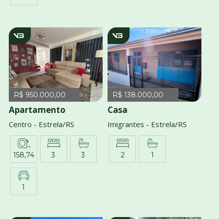
v4144
v2847
R$ 950.000,00
R$ 138.000,00
Apartamento
Casa
Centro - Estrela/RS
Imigrantes - Estrela/RS
158,74
3
3
2
1
1