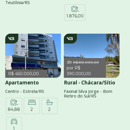
Teutônia/RS
1.876,00
v1844
v1696
de
R$ 510.000,00
por R$
R$ 450.000,00
390.000,00
Apartamento
Rural - Chácara/Sítio
Centro - Estrela/RS
Faxinal Silva Jorge - Bom
Retiro do Sul/RS
84,88
2
2
1