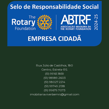
Rua Júlio de Castilhos, 180
Centro, Estrela-RS.
(51) 99161.1859
(51) 98989.2603
(51) 98027.2214
(51) 99749.2138
(51) 99679.7073
imobiliariaviverbemrs@gmail.com